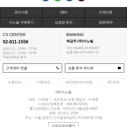
공지사항
Q&A
도매인증
이노빌 구매후기
상생점 문의
방문예약
CS CENTER
BANKING
예금주 (주)이노빌
02-811-1556
국민 464401-04-065367
상담시간 : 10:00 ~ 17:00
농협 301-0170-8107-41
점심시간 : 13:00 ~ 14:00
주말/공휴일 휴무
고객센터 연결
상품 문의 게시판
이용안내
이용약관
개인정보처리방침
PC버전
(주)이노빌
대표 : 이재원 ㅣ 개인정보 보호 책임자 : 이재원
사업자 등록번호 : 368-86-00031
통신판매업신고번호 : 제2015-서울금천-0660
전화 : 02-811-1556
주소 : 서울 금천구 디지털로9길33, IT미래타워 15층
사업자정보확인