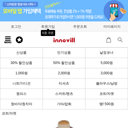
로그인
회원가입
주문조회
마이페이지
6종 쿠폰
신상품
인기상품
낱장코너
30% 할인상품
50% 할인상품
5,000원
1,000원
2,000원
3,000원
니트/가디건
티셔츠
블라우스/남방
원피스
스커트/팬츠
코트/자켓
청바지/청치마
기타/잡화
땡! 500원
코트/자켓