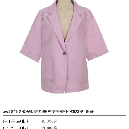
aw3079 카라원버튼더블포켓린넨반소매자켓_퍼플
동대문 도매가
45,000원
이노빌 도매가
11,000
원