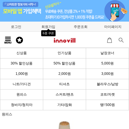
로그인
회원가입
주문조회
마이페이지
6종 쿠폰
신상품
인기상품
낱장코너
30% 할인상품
50% 할인상품
5,000원
1,000원
2,000원
3,000원
니트/가디건
티셔츠
블라우스/남방
원피스
스커트/팬츠
코트/자켓
청바지/청치마
기타/잡화
땡! 500원
원피스