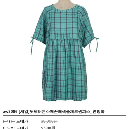
aw3086 [세일]뒷넥버튼소매끈배색줄체크원피스_연청록
동대문 도매가
35,000원
이노빌 도매가
5,900
원