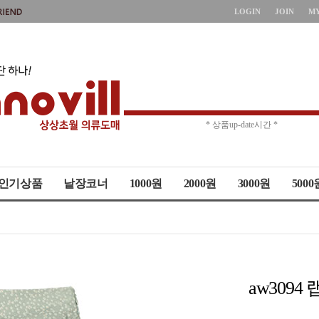
LOGIN
JOIN
M
* 주문취소 제한 *
* 상품up-date시간 *
인기상품
낱장코너
1000원
2000원
3000원
5000
aw309