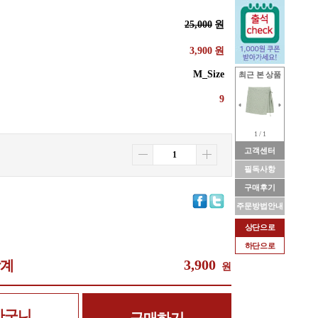
25,000
원
3,900
원
M_Size
최근 본 상품
9
1 / 1
고객센터
필독사항
구매후기
주문방법안내
상단으로
하단으로
3,900
합계
원
바구니