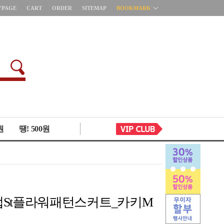
YPAGE
CART
ORDER
SITEMAP
BOOKMARK
원
땡! 500원
4 랩St플라워패턴스커트_카키M