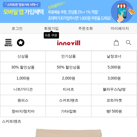
로그인
회원가입
주문조회
마이페이지
6종 쿠폰
신상품
인기상품
낱장코너
30% 할인상품
50% 할인상품
5,000원
1,000원
2,000원
3,000원
니트/가디건
티셔츠
블라우스/남방
원피스
스커트/팬츠
코트/자켓
청바지/청치마
기타/잡화
땡! 500원
스커트/팬츠