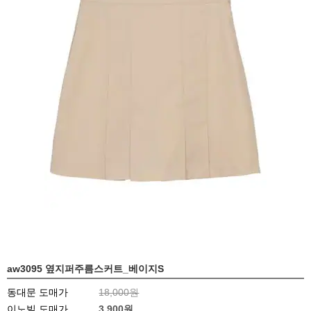
aw3095 옆지퍼주름스커트_베이지S
동대문 도매가
18,000원
이노빌 도매가
3,900
원