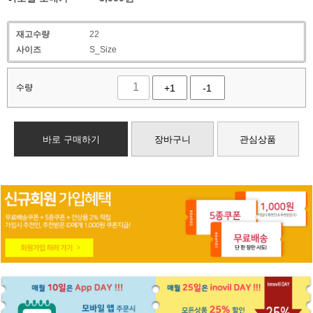
재고수량
22
사이즈
S_Size
수량
+1
-1
바로 구매하기
장바구니
관심상품