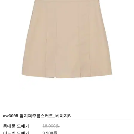
aw3095 옆지퍼주름스커트_베이지S
동대문 도매가
18,000원
이노빌 도매가
3,900
원