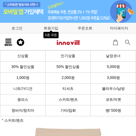
로그인
회원가입
주문조회
마이페이지
6종 쿠폰
신상품
인기상품
낱장코너
30% 할인상품
50% 할인상품
5,000원
1,000원
2,000원
3,000원
니트/가디건
티셔츠
블라우스/남방
원피스
스커트/팬츠
코트/자켓
청바지/청치마
기타/잡화
땡! 500원
* 스커트/팬츠