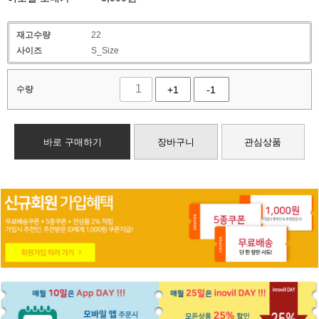
재고수량
22
사이즈
S_Size
수량
+1
-1
바로 구매하기
장바구니
관심상품