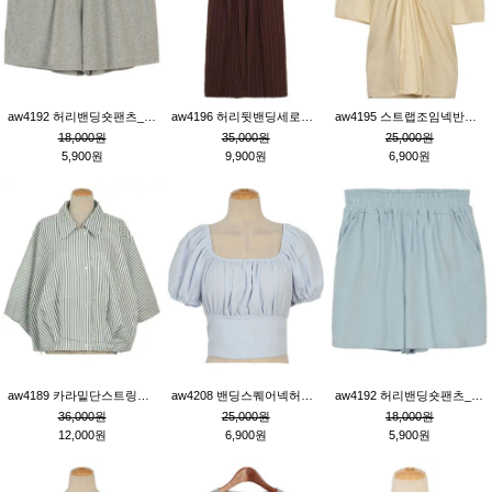
aw4192 허리밴딩숏팬츠_그레이
aw4196 허리뒷밴딩세로줄핀턱와이드팬츠_브라운
aw4195 스트랩조임넥반소매블라우스_연베이지
18,000원
35,000원
25,000원
5,900원
9,900원
6,900원
aw4189 카라밑단스트링세로줄오버핏블라우스_크림
aw4208 밴딩스퀘어넥허리뒷트임블라우스_블루
aw4192 허리밴딩숏팬츠_블루
36,000원
25,000원
18,000원
12,000원
6,900원
5,900원