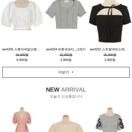
aw4205 스퀘어넥밑단밴딩숏블라우스_크림
aw4204 버튼넥숏티_그레이
aw4202 스트랩넥반소매숏티_블랙
25,000원
15,000원
15,000원
6,900원
2,900원
2,900원
더보기 +
NEW
ARRIVAL
오늘의 신상품입니다