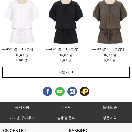
aw4519 끈SET나그랑박시티_크림
aw4519 끈SET나그랑박시티_블랙
aw4519 끈SET나그랑박시티_브라운
15,000원
15,000원
15,000원
5,900원
5,900원
5,900원
더보기 +
공지사항
Q&A
도매인증
이노빌 구매후기
상생점 문의
방문예약
CS CENTER
BANKING