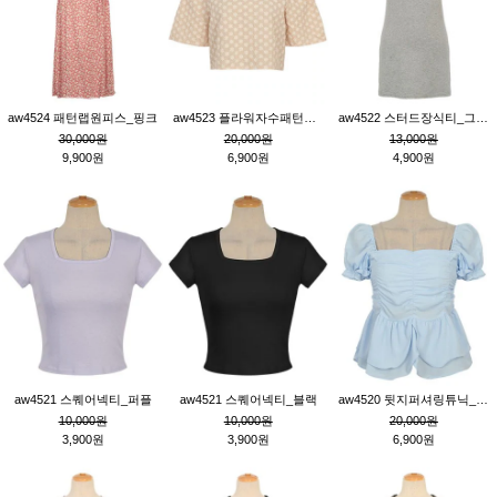
aw4524 패턴랩원피스_핑크
aw4523 플라워자수패턴튜닉_베이지
aw4522 스터드장식티_그레이
30,000원
20,000원
13,000원
9,900원
6,900원
4,900원
aw4521 스퀘어넥티_퍼플
aw4521 스퀘어넥티_블랙
aw4520 뒷지퍼셔링튜닉_블루
10,000원
10,000원
20,000원
3,900원
3,900원
6,900원