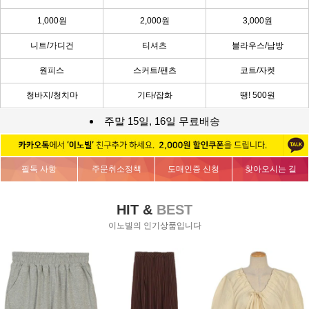
1,000원
2,000원
3,000원
니트/가디건
티셔츠
블라우스/남방
원피스
스커트/팬츠
코트/자켓
청바지/청치마
기타/잡화
땡! 500원
주말 15일, 16일 무료배송
필독 사항
주문취소정책
도매인증 신청
찾아오시는 길
HIT &
BEST
이노빌의 인기상품입니다