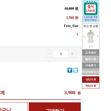
10,000
원
3,900
원
Free_Size
최근 본 상품
5
1 / 1
고객센터
필독사항
구매후기
주문방법안내
상단으로
하단으로
3,900
합계
원
바구니