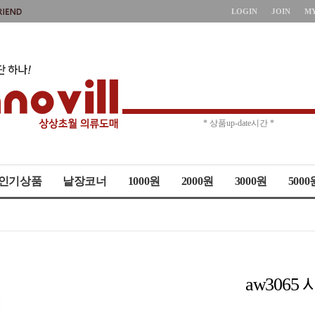
LOGIN
JOIN
M
* 주문취소 제한 *
* 상품up-date시간 *
인기상품
낱장코너
1000원
2000원
3000원
5000
aw306