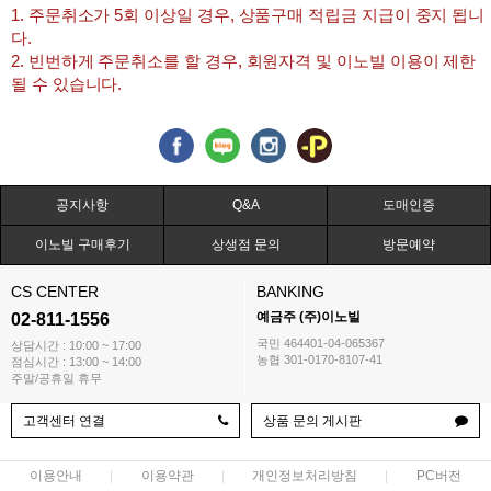
1. 주문취소가 5회 이상일 경우, 상품구매 적립금 지급이 중지 됩니
다.
2. 빈번하게 주문취소를 할 경우, 회원자격 및 이노빌 이용이 제한
될 수 있습니다.
공지사항
Q&A
도매인증
이노빌 구매후기
상생점 문의
방문예약
CS CENTER
BANKING
예금주 (주)이노빌
02-811-1556
국민 464401-04-065367
상담시간 : 10:00 ~ 17:00
농협 301-0170-8107-41
점심시간 : 13:00 ~ 14:00
주말/공휴일 휴무
고객센터 연결
상품 문의 게시판
이용안내
이용약관
개인정보처리방침
PC버전