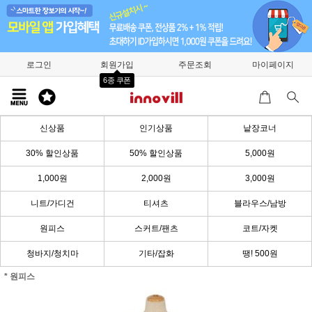
로그인
회원가입
주문조회
마이페이지
6종 쿠폰
신상품
인기상품
낱장코너
30% 할인상품
50% 할인상품
5,000원
1,000원
2,000원
3,000원
니트/가디건
티셔츠
블라우스/남방
원피스
스커트/팬츠
코트/자켓
청바지/청치마
기타/잡화
땡! 500원
* 원피스