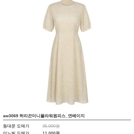
aw3069 허리끈미니플라워원피스_연베이지
동대문 도매가
35,000원
이노빌 도매가
11,000
원