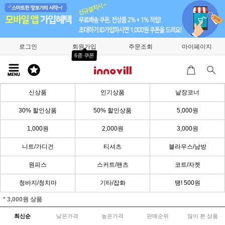
로그인
회원가입
주문조회
마이페이지
6종 쿠폰
신상품
인기상품
낱장코너
30% 할인상품
50% 할인상품
5,000원
1,000원
2,000원
3,000원
니트/가디건
티셔츠
블라우스/남방
원피스
스커트/팬츠
코트/자켓
청바지/청치마
기타/잡화
땡! 500원
* 3,000원 상품
최신순
낮은가격
높은가격
판매순위
많이 본 상품