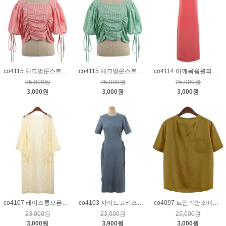
co4115 체크벌룬스트랩튜닉_레드
co4115 체크벌룬스트랩튜닉_그린
co4114 어깨묶음원피스_다홍
25,000원
25,000원
25,000원
3,000원
3,000원
3,000원
co4107 레이스롱오픈가디건_아이보리
co4103 사이드고리스트랩롱원피스_블루
co4097 트임넥반소매튜닉_겨자
23,000원
23,000원
25,000원
3,000원
3,900원
3,000원