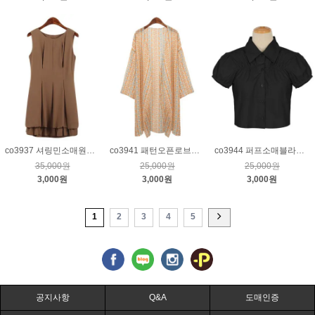
co3937 셔링민소매원피스_브라운
co3941 패턴오픈로브가디건_베이지
co3944 퍼프소매블라우스_블랙
35,000원
25,000원
25,000원
3,000원
3,000원
3,000원
1
2
3
4
5
공지사항
Q&A
도매인증