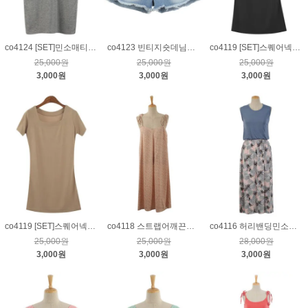
co4124 [SET]민소매티&스커트_그레이
co4123 빈티지숏데님팬츠_블루S
co4119 [SET]스퀘어넥원피스&스트랩스커트_블랙
25,000원
25,000원
25,000원
3,000원
3,000원
3,000원
co4119 [SET]스퀘어넥원피스&스트랩스커트_베이지
co4118 스트랩어깨끈패턴원피스_진살구
co4116 허리밴딩민소매롱원피스_블루
25,000원
25,000원
28,000원
3,000원
3,000원
3,000원