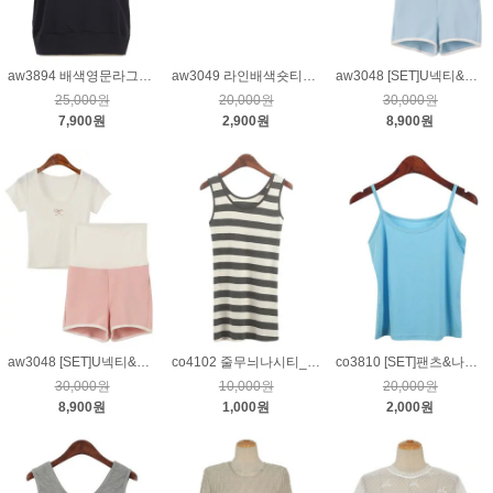
aw3894 배색영문라그랑티_네이비
aw3049 라인배색숏티_크림
aw3048 [SET]U넥티&하이웨이스트팬츠_블루
25,000원
20,000원
30,000원
7,900원
2,900원
8,900원
aw3048 [SET]U넥티&하이웨이스트팬츠_핑크
co4102 줄무늬나시티_차콜
co3810 [SET]팬츠&나시_하늘
30,000원
10,000원
20,000원
8,900원
1,000원
2,000원