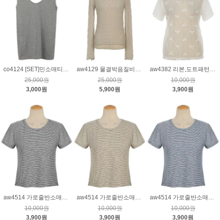
co4124 [SET]민소매티&스커트_그레이
aw4129 물결박음질비침스판티_베이지
aw4382 리본,도트패턴시스루티_크림
25,000원
25,000원
10,000원
3,000원
5,900원
3,900원
aw4514 가로줄반소매티_블랙
aw4514 가로줄반소매티_브라운
aw4514 가로줄반소매티_네이비
10,000원
10,000원
10,000원
3,900원
3,900원
3,900원