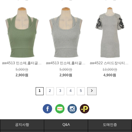
aw4513 민소매,홀터골지티_카키
aw4513 민소매,홀터골지티_그레이
aw4522 스터드장식티_그레이
5,000원
5,000원
13,000원
2,900원
2,900원
4,900원
1
2
3
4
5
공지사항
Q&A
도매인증