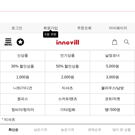
로그인
회원가입
주문조회
마이페이지
6종 쿠폰
신상품
인기상품
낱장코너
30% 할인상품
50% 할인상품
5,000원
1,000원
2,000원
3,000원
니트/가디건
티셔츠
블라우스/남방
원피스
스커트/팬츠
코트/자켓
청바지/청치마
기타/잡화
땡! 500원
* 티셔츠
최신순
낮은가격
높은가격
판매순위
많이 본 상품