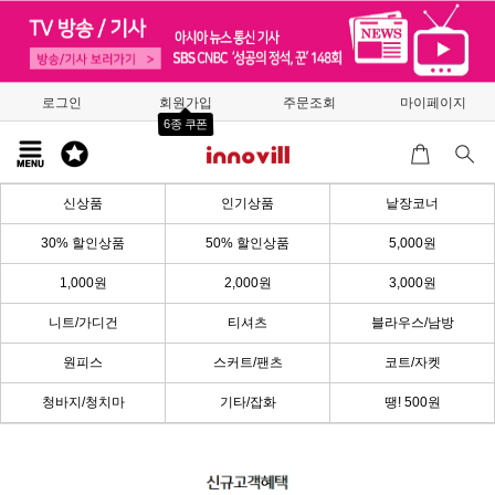
로그인
회원가입
주문조회
마이페이지
6종 쿠폰
신상품
인기상품
낱장코너
30% 할인상품
50% 할인상품
5,000원
1,000원
2,000원
3,000원
니트/가디건
티셔츠
블라우스/남방
원피스
스커트/팬츠
코트/자켓
청바지/청치마
기타/잡화
땡! 500원