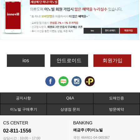
ios
안드로이드
회원가입
공지사항
Q&A
도매인증
이노빌 구매후기
상생점 문의
방문예약
CS CENTER
BANKING
예금주 (주)이노빌
02-811-1556
국민 464401-04-065367
상담시간 : 10:00 ~ 17:00