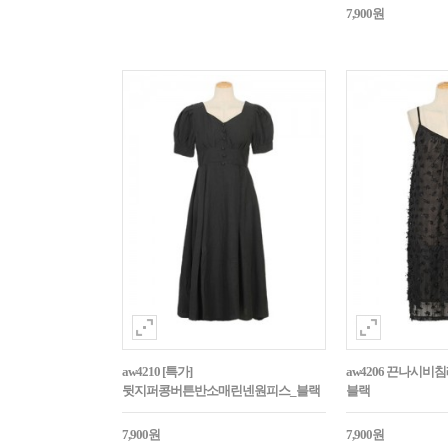
7,900원
aw4210 [특가]
aw4206 끈나시
뒷지퍼콩버튼반소매린넨원피스_블랙
블랙
7,900원
7,900원