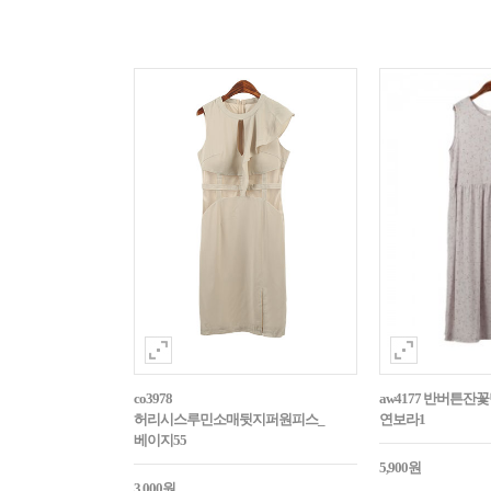
co3978
aw4177 반버튼
허리시스루민소매뒷지퍼원피스_
연보라1
베이지55
5,900원
3,000원