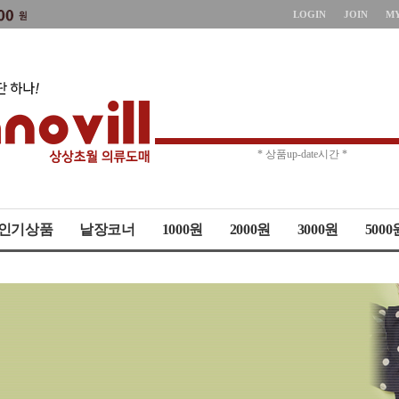
LOGIN
JOIN
M
* 상품up-date시간 *
* 주문취소 제한 *
인기상품
낱장코너
1000원
2000원
3000원
5000