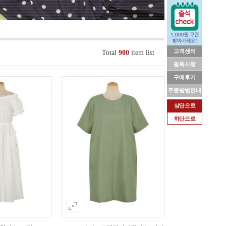
고객센터
Total
900
item list
필독사항
구매후기
주문방법안내
상단으로
하단으로