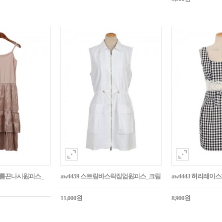
시주름끈나시원피스_
aw4459 스트링바스락집업원피스_크림
aw4443 허리레
11,000원
8,900원