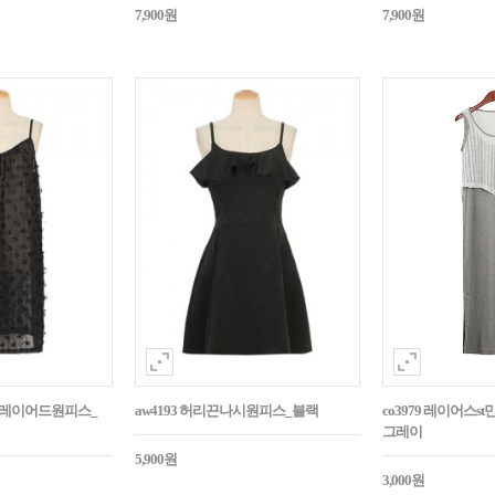
7,900원
7,900원
비침레이어드원피스_
aw4193 허리끈나시원피스_블랙
co3979 레이어스s
그레이
5,900원
3,000원