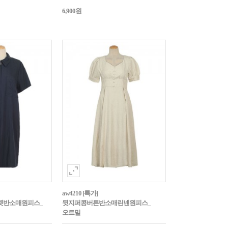
6,900원
aw4210 [특가]
켓반소매원피스_
뒷지퍼콩버튼반소매린넨원피스_
오트밀