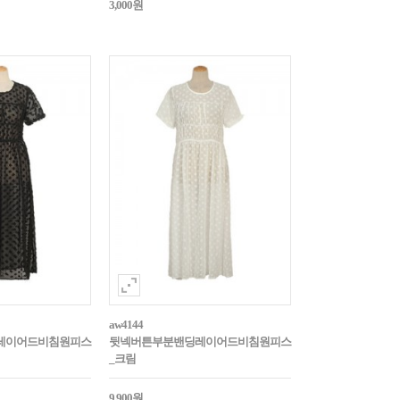
3,000원
aw4144
레이어드비침원피스
뒷넥버튼부분밴딩레이어드비침원피스
_크림
9,900원