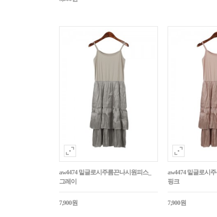
aw4474 밑글로시주름끈나시원피스_
aw4474 밑글로
그레이
핑크
7,900원
7,900원