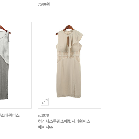
7,900원
t민소매원피스_
co3978
허리시스루민소매뒷지퍼원피스_
베이지66