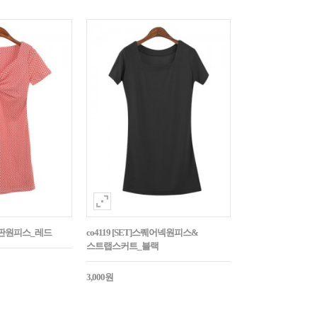
스판원피스_레드
co4119 [SET]스퀘어넥원피스&
스트랩스커트_블랙
3,000원