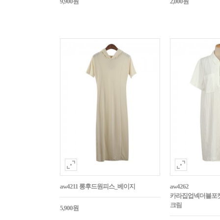
9,900원
2,000원
aw4211 롱후드원피스_베이지
aw4262
카라집업넥더블포
크림
5,900원