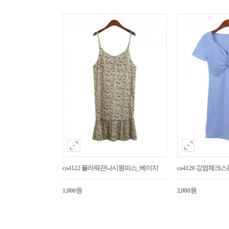
co4122 플라워끈나시원피스_베이지
co4120 깅엄체크
1,000원
2,000원