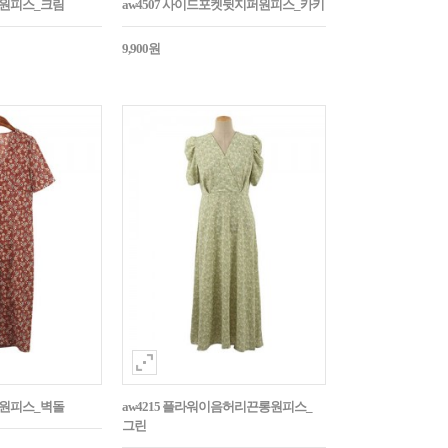
임원피스_크림
aw4507 사이드포켓뒷지퍼원피스_카키
9,900원
롱원피스_벽돌
aw4215 플라워이음허리끈롱원피스_
그린