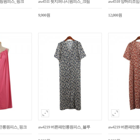
스트링원피스_핑크
aw4511 뒷지퍼나시원피스_크림
aw4510 양허리조
9,900원
12,000원
숄더끈롱원피스_핑크
aw4219 버튼패턴롱원피스_블루
aw4219 버튼패턴