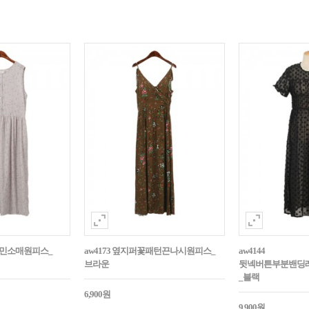
잔꽃민소매원피스_
aw4173 옆지퍼꽃패턴끈나시원피스_
aw4144
브라운
뒷넥버튼부분밴딩
_블랙
6,900원
9,900원