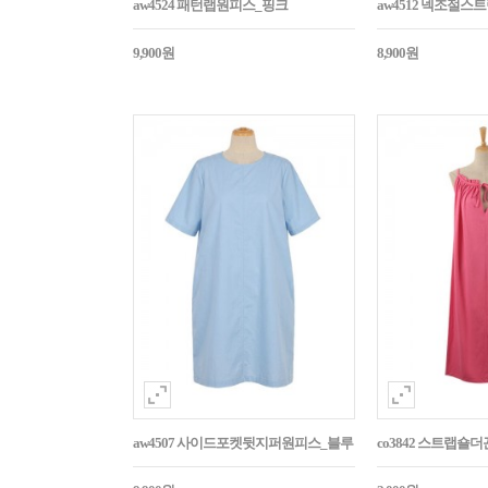
aw4524 패턴랩원피스_핑크
aw4512 넥조절
9,900원
8,900원
aw4507 사이드포켓뒷지퍼원피스_블루
co3842 스트랩