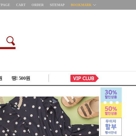
YPAGE
CART
ORDER
SITEMAP
BOOKMARK
원
땡! 500원