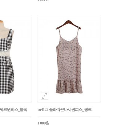
이스체크원피스_블랙
co4122 플라워끈나시원피스_핑크
1,000원