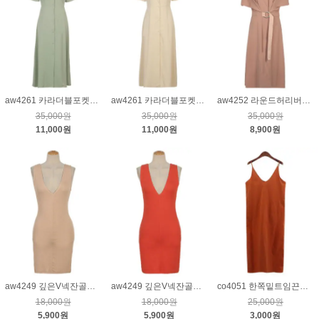
aw4261 카라더블포켓버튼원피스_카키
aw4261 카라더블포켓버튼원피스_연베이지
aw4252 라운드허리버클원피스_핑크
35,000원
35,000원
35,000원
11,000원
11,000원
8,900원
aw4249 깊은V넥잔골지민소매원피스_베이지
aw4249 깊은V넥잔골지민소매원피스_다홍
co4051 한쪽밑트임끈나시롱원피스_오렌지
18,000원
18,000원
25,000원
5,900원
5,900원
3,000원