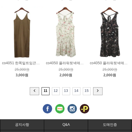
co4051 한쪽밑트임끈나시롱원피스_브라운
co4050 플라워뒷넥매듭레이어드원피스_크림
co4050 플라워뒷넥매듭레이어드원피스_네이비
25,000원
25,000원
25,000원
3,000원
2,000원
2,000원
11
12
13
14
15
공지사항
Q&A
도매인증