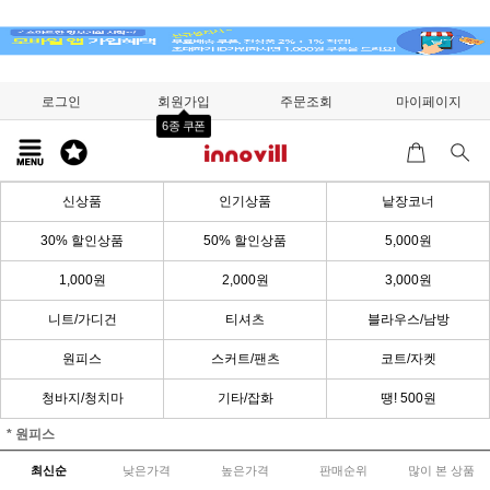
로그인
회원가입
주문조회
마이페이지
6종 쿠폰
신상품
인기상품
낱장코너
30% 할인상품
50% 할인상품
5,000원
1,000원
2,000원
3,000원
니트/가디건
티셔츠
블라우스/남방
원피스
스커트/팬츠
코트/자켓
청바지/청치마
기타/잡화
땡! 500원
* 원피스
최신순
낮은가격
높은가격
판매순위
많이 본 상품