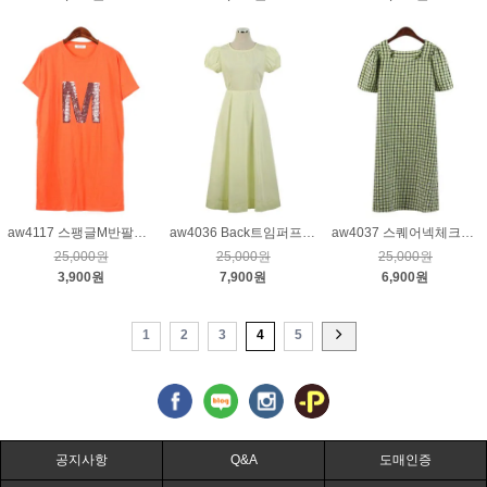
aw4117 스팽글M반팔원피스_형광오렌지
aw4036 Back트임퍼프소매롱원피스_레몬
aw4037 스퀘어넥체크원피스_라임
25,000원
25,000원
25,000원
3,900원
7,900원
6,900원
1
2
3
4
5
공지사항
Q&A
도매인증