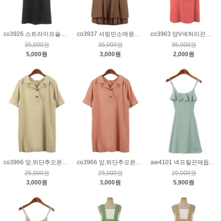
co3926 스트라이프숄더끈점프수트_네이비
co3937 셔링민소매원피스_브라운
co3963 양V넥허리끈원피스_코랄핑크
35,000원
35,000원
35,000원
5,000원
3,000원
2,000원
co3966 앞,뒤단추오픈카라린넨원피스_베이지
co3966 앞,뒤단추오픈카라린넨원피스_핑크
aw4101 넥프릴끈매듭나시원피스_민트
25,000원
25,000원
20,000원
3,000원
3,000원
5,900원