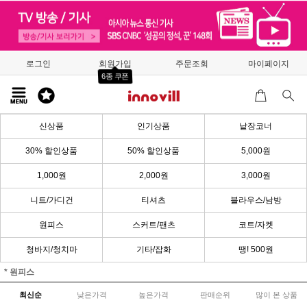
로그인
회원가입
주문조회
마이페이지
6종 쿠폰
신상품
인기상품
낱장코너
30% 할인상품
50% 할인상품
5,000원
1,000원
2,000원
3,000원
니트/가디건
티셔츠
블라우스/남방
원피스
스커트/팬츠
코트/자켓
청바지/청치마
기타/잡화
땡! 500원
* 원피스
최신순
낮은가격
높은가격
판매순위
많이 본 상품