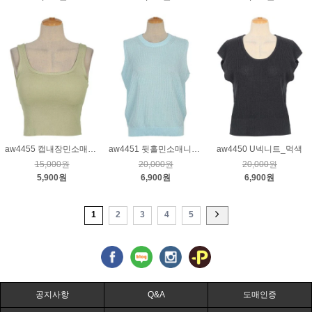
aw4455 캡내장민소매니트_연카키
aw4451 뒷홀민소매니트_블루
aw4450 U넥니트_먹색
15,000원
20,000원
20,000원
5,900원
6,900원
6,900원
1
2
3
4
5
공지사항
Q&A
도매인증