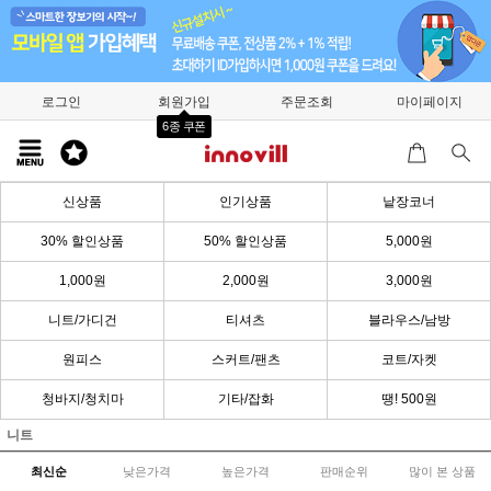
로그인
회원가입
주문조회
마이페이지
6종 쿠폰
신상품
인기상품
낱장코너
30% 할인상품
50% 할인상품
5,000원
1,000원
2,000원
3,000원
니트/가디건
티셔츠
블라우스/남방
원피스
스커트/팬츠
코트/자켓
청바지/청치마
기타/잡화
땡! 500원
니트
최신순
낮은가격
높은가격
판매순위
많이 본 상품