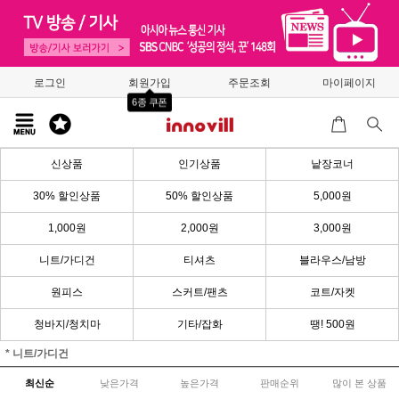
로그인
회원가입
주문조회
마이페이지
6종 쿠폰
신상품
인기상품
낱장코너
30% 할인상품
50% 할인상품
5,000원
1,000원
2,000원
3,000원
니트/가디건
티셔츠
블라우스/남방
원피스
스커트/팬츠
코트/자켓
청바지/청치마
기타/잡화
땡! 500원
* 니트/가디건
최신순
낮은가격
높은가격
판매순위
많이 본 상품