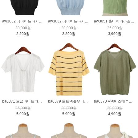
aw3032 레이어드나시니트_블랙
aw3032 레이어드나시니트_하늘
aw3051 홀터넥카라골지민소매니트_그린
20,000원
20,000원
25,000원
2,200원
2,200원
3,900원
ba0371 토글바니트가디건_크림
ba0379 보트넥줄무늬니트_옐로우
ba0378 V넥반소매루즈핏니트_카키
25,000원
20,000원
20,000원
5,900원
5,900원
4,900원