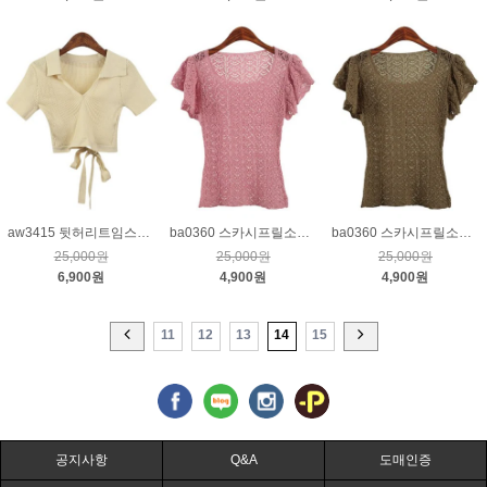
aw3415 뒷허리트임스트랩크롭니트_베이지
ba0360 스카시프릴소매니트_핑크
ba0360 스카시프릴소매니트_브라운
25,000원
25,000원
25,000원
6,900원
4,900원
4,900원
11
12
13
14
15
공지사항
Q&A
도매인증