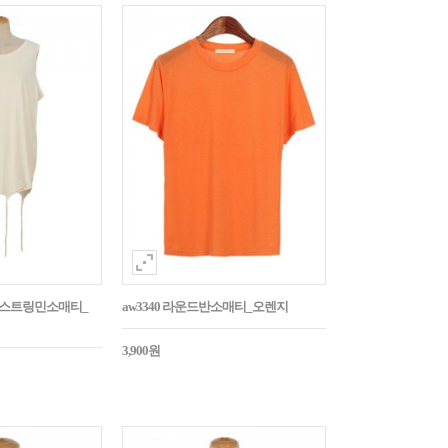
로우스트링민소매티_
aw3340 라운드반소매티_오렌지
3,900원