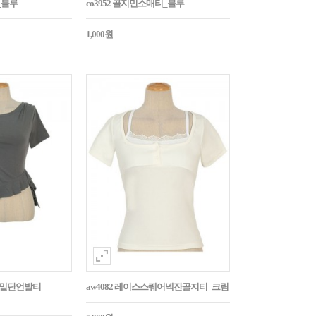
_블루
co3952 골지민소매티_블루
1,000원
릴밑단언발티_
aw4082 레이스스퀘어넥잔골지티_크림