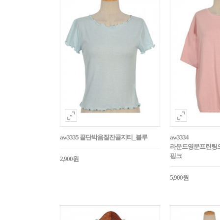
aw3335 끝단박음질잔골지티_블루
aw3334
라운드영문프린팅
핑크
2,900원
5,900원