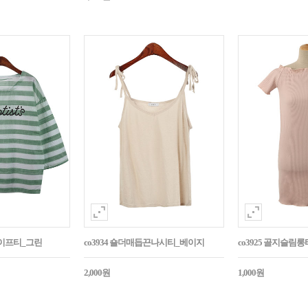
라이프티_그린
co3934 숄더매듭끈나시티_베이지
co3925 골지슬림
2,000원
1,000원