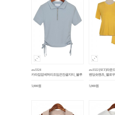
aw3324
aw3322 [SET]
카라집업넥허리조임끈잔골지티_블루
밴딩숏팬츠_옐로우
5,900원
5,900원