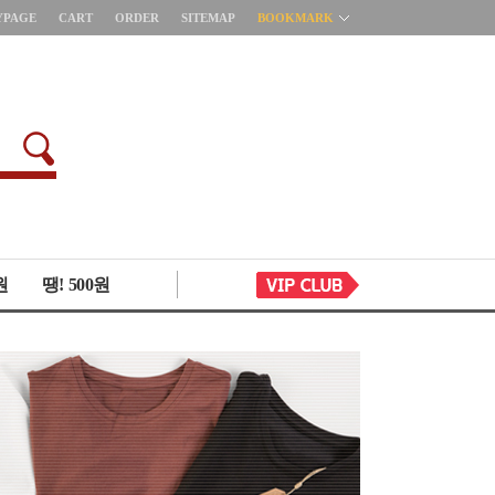
YPAGE
CART
ORDER
SITEMAP
BOOKMARK
원
땡! 500원