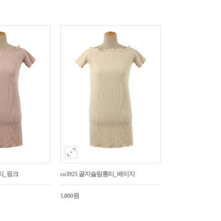
롱티_핑크
co3925 골지슬림롱티_베이지
1,000원