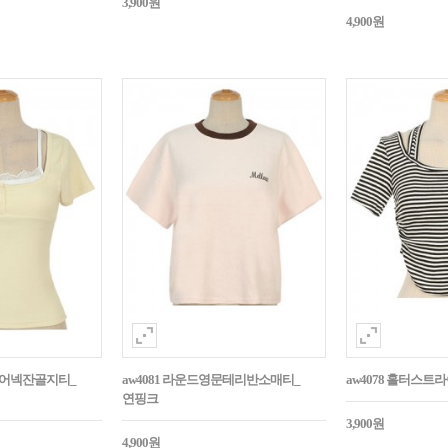
3,900원
4,900원
스퀘어넥잔골지티_
aw4081 라운드영문테리반소매티_
aw4078 홀터스
연핑크
3,900원
4,900원