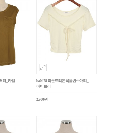
소매티_카멜
ba0478 라운드리본묶음반소매티_
아이보리
2,900원