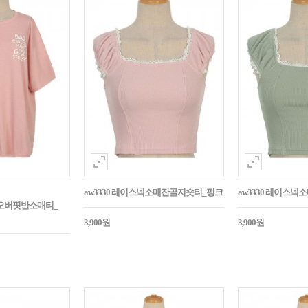
aw3330 레이스넥소매잔골지숏티_핑크
aw3330 레이스
오버핏반소매티_
3,900원
3,900원