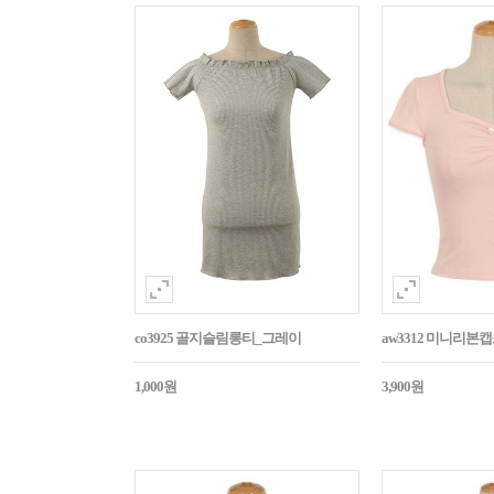
co3925 골지슬림롱티_그레이
aw3312 미니리본
1,000원
3,900원