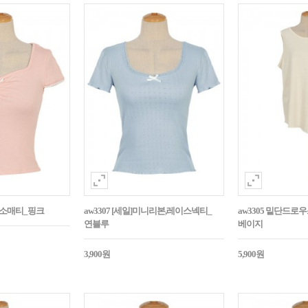
캡소매티_핑크
aw3307 [세일]미니리본,레이스넥티_
aw3305 밑단드
연블루
베이지
3,900원
5,900원