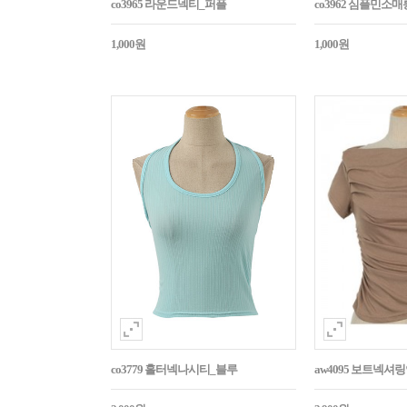
co3965 라운드넥티_퍼플
co3962 심플민소
1,000원
1,000원
co3779 홀터넥나시티_블루
aw4095 보트넥