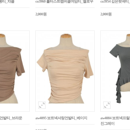
매롱티_챠콜
co3960 홀터스트랩버클여밈티_옐로우
co3954 깊은뒷넥티
2,000원
2,000원
셔링언발티_브라운
aw4095 보트넥셔링언발티_베이지
aw4084 보트넥프
진그레이