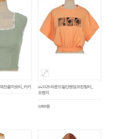
넥소매잔골지숏티_카키
aw3329 라운드밑단밴딩프린팅티_
오렌지
3,900원