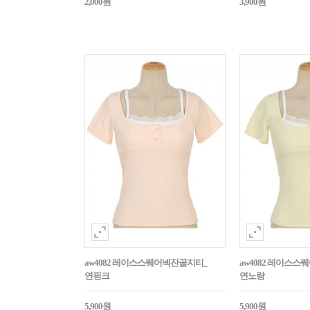
2,000원
3,900원
aw4082 레이스스퀘어넥잔골지티_
aw4082 레이스
연핑크
연노랑
5,900원
5,900원