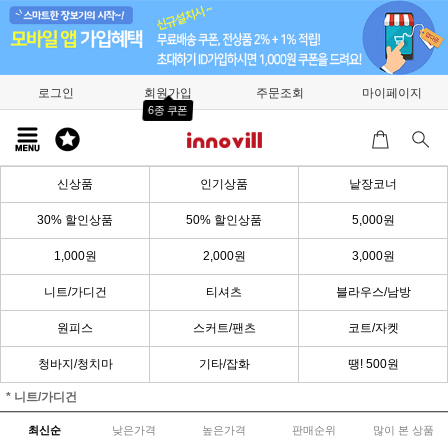
로그인
회원가입
주문조회
마이페이지
6종 쿠폰
신상품
인기상품
낱장코너
30% 할인상품
50% 할인상품
5,000원
1,000원
2,000원
3,000원
니트/가디건
티셔츠
블라우스/남방
원피스
스커트/팬츠
코트/자켓
청바지/청치마
기타/잡화
땡! 500원
* 니트/가디건
최신순
낮은가격
높은가격
판매순위
많이 본 상품