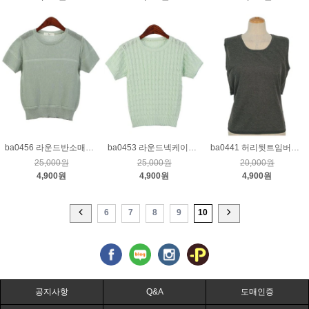
ba0456 라운드반소매니트_민트
ba0453 라운드넥케이블니트_민트
ba0441 허리뒷트임버튼민소매니트_차콜
25,000원
25,000원
20,000원
4,900원
4,900원
4,900원
6
7
8
9
10
공지사항
Q&A
도매인증