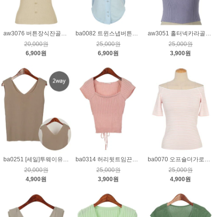
aw3076 버튼장식잔골지니트_베이지
ba0082 트윈스냅버튼골지가디건_하늘F
aw3051 홀터넥카라골지민소매니트_퍼플
20,000원
25,000원
25,000원
6,900원
6,900원
3,900원
ba0251 [세일]투웨이유브이넥민소매니트_진베이지
ba0314 허리뒷트임끈니트_핑크
ba0070 오프숄더가로줄니트_핑크
20,000원
25,000원
25,000원
4,900원
3,900원
4,900원