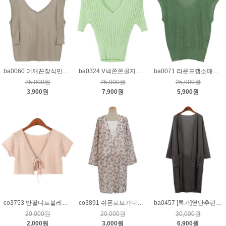
ba0060 어깨끈장식민소매니트_베이지
ba0324 V넥쫀쫀골지반팔니트_그린
ba0071 라운드캡소매니트나시_그린
25,000원
25,000원
25,000원
3,900원
7,900원
5,900원
co3753 반팔니트볼레로_핑크
co3891 쉬폰로브가디건_핑크
ba0457 [특가]옆단추린넨오픈가디건_차콜
20,000원
20,000원
30,000원
2,000원
3,000원
6,900원