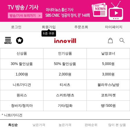
로그인
회원가입
주문조회
마이페이지
6종 쿠폰
신상품
인기상품
낱장코너
30% 할인상품
50% 할인상품
5,000원
1,000원
2,000원
3,000원
니트/가디건
티셔츠
블라우스/남방
원피스
스커트/팬츠
코트/자켓
청바지/청치마
기타/잡화
땡! 500원
* 니트/가디건
최신순
낮은가격
높은가격
판매순위
많이 본 상품