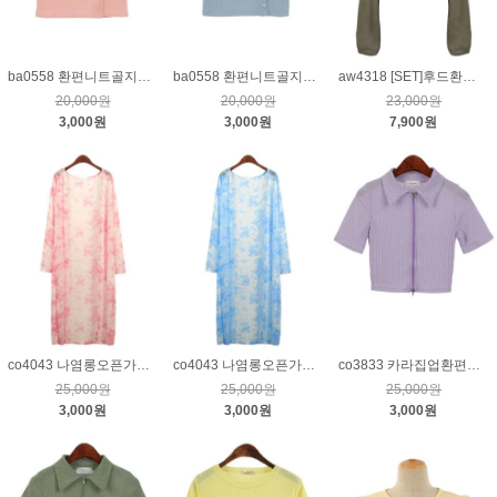
ba0558 환편니트골지반소매가디건_핑크
ba0558 환편니트골지반소매가디건_블루
aw4318 [SET]후드환편볼레로&나시티_카키
20,000원
20,000원
23,000원
3,000원
3,000원
7,900원
co4043 나염롱오픈가디건_핑크
co4043 나염롱오픈가디건_블루
co3833 카라집업환편니트가디건_퍼플
25,000원
25,000원
25,000원
3,000원
3,000원
3,000원