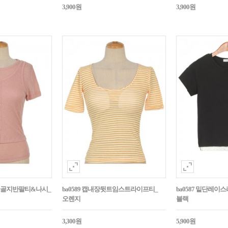
3,900원
3,900원
라운드골지반팔티&나시_
ba0589 캡내장뒷트임스트라이프티_
ba0587 밑단레
오렌지
블랙
3,300원
5,900원