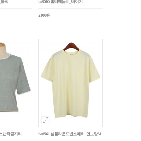
티_블랙
ba0565 홀터매듭티_베이지
2,900원
이스납작골지티_
ba0561 심플라운드반소매티_연노랑M