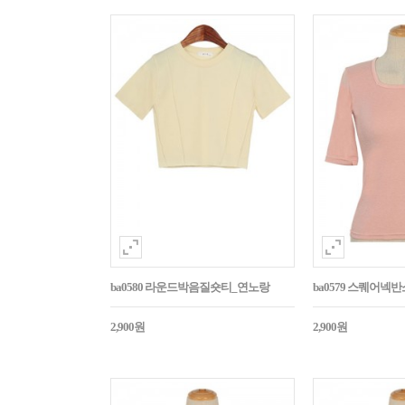
ba0580 라운드박음질숏티_연노랑
ba0579 스퀘어넥
2,900원
2,900원