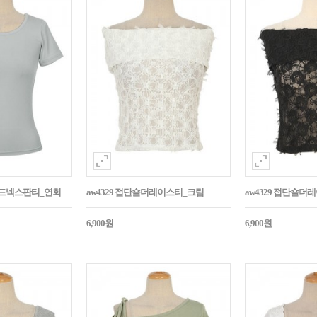
라운드넥스판티_연회
aw4329 접단숄더레이스티_크림
aw4329 접단숄더
6,900원
6,900원