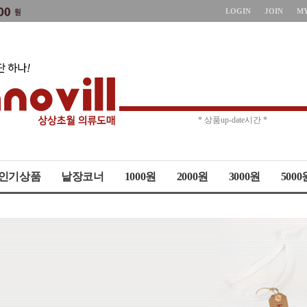
LOGIN
JOIN
M
* 주문취소 제한 *
* 상품up-date시간 *
인기상품
낱장코너
1000원
2000원
3000원
5000