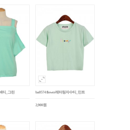
트넥티_그린
ba0574 flower레터링자수티_민트
2,900원