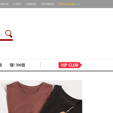
YPAGE
CART
ORDER
SITEMAP
BOOKMARK
원
땡! 500원