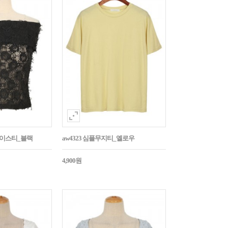
레이스티_블랙
aw4323 심플무지티_옐로우
4,900원