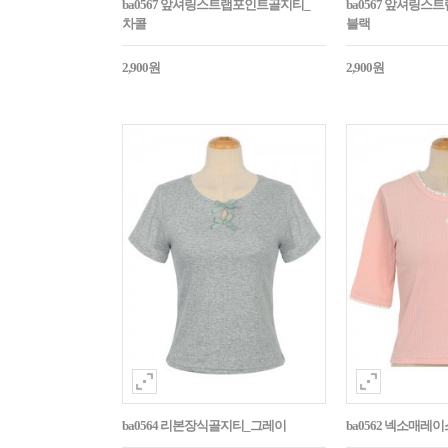
ba0567 앞셔링스트랩포인트골지티_
ba0567 앞셔링
차콜
블랙
2,900원
2,900원
ba0564 리본장식골지티_그레이
ba0562 넥소매