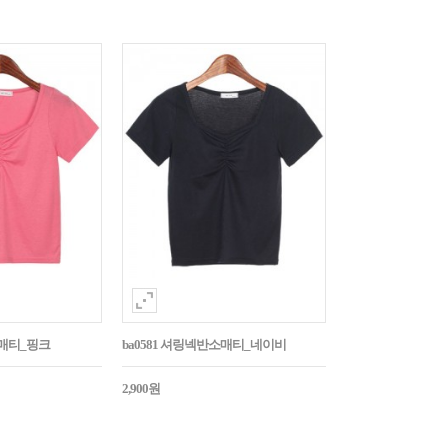
소매티_핑크
ba0581 셔링넥반소매티_네이비
2,900원