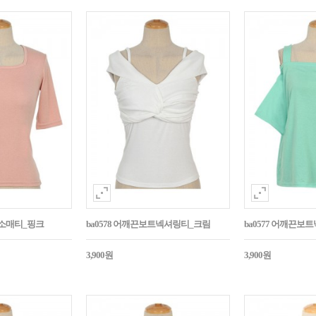
반소매티_핑크
ba0578 어깨끈보트넥셔링티_크림
ba0577 어깨끈보
3,900원
3,900원