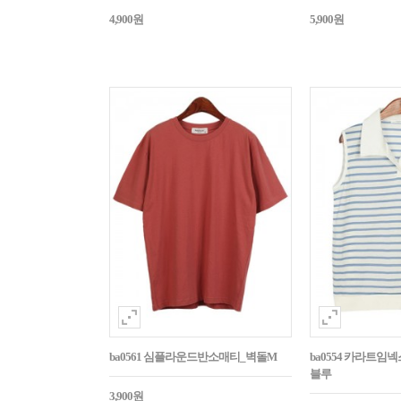
4,900원
5,900원
ba0561 심플라운드반소매티_벽돌M
ba0554 카라트
블루
3,900원