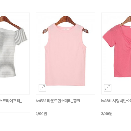
넥스트라이프티_
ba0582 라운드민소매티_핑크
ba0581 셔링넥반
2,900원
2,900원