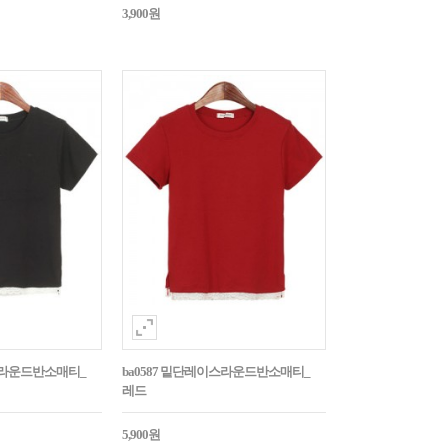
3,900원
이스라운드반소매티_
ba0587 밑단레이스라운드반소매티_
레드
5,900원