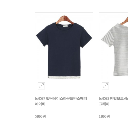
ba0587 밑단레이스라운드반소매티_
ba0583 언발보트
네이비
그레이
5,900원
1,900원