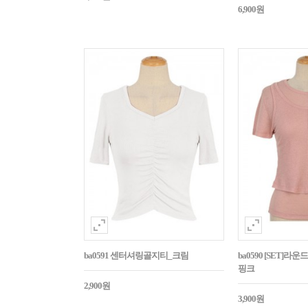
6,900원
ba0591 센터셔링골지티_크림
ba0590 [SET]
핑크
2,900원
3,900원