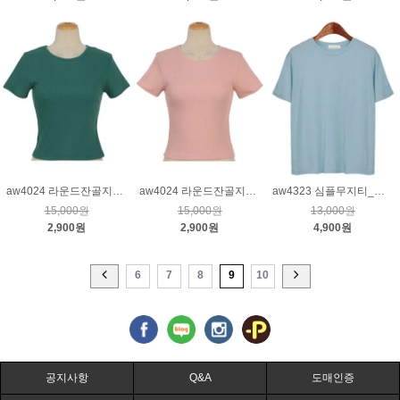
aw4024 라운드잔골지반소매티_진녹
aw4024 라운드잔골지반소매티_핑크
aw4323 심플무지티_블루
15,000원
15,000원
13,000원
2,900원
2,900원
4,900원
6
7
8
9
10
공지사항
Q&A
도매인증