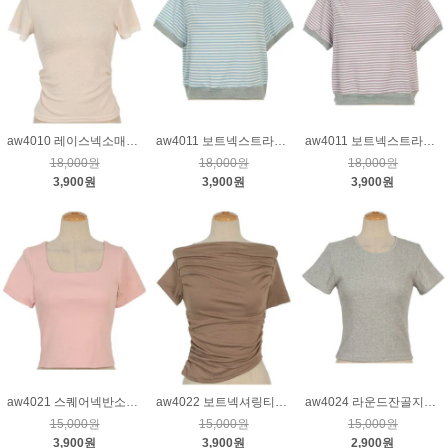
aw4010 레이스넥소매셔링티_연핑크
aw4011 보트넥스트라이프티_블루
aw4011 보트넥스트라이프티_퍼플
18,000원
18,000원
18,000원
3,900원
3,900원
3,900원
aw4021 스퀘어넥반소매숏티_핑크
aw4022 보트넥셔링티_진베이지
aw4024 라운드잔골지반소매티_그레이
15,000원
15,000원
15,000원
3,900원
3,900원
2,900원