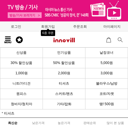
로그인
회원가입
주문조회
마이페이지
6종 쿠폰
신상품
인기상품
낱장코너
30% 할인상품
50% 할인상품
5,000원
1,000원
2,000원
3,000원
니트/가디건
티셔츠
블라우스/남방
원피스
스커트/팬츠
코트/자켓
청바지/청치마
기타/잡화
땡! 500원
* 티셔츠
최신순
낮은가격
높은가격
판매순위
많이 본 상품