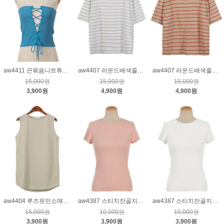
aw4411 끈묶음니트튜브탑_블루
aw4407 라운드배색줄티_크림(그레이)
aw4407 라운드배색줄티_베이지
15,000원
15,000원
15,000원
3,900원
4,900원
4,900원
aw4404 루즈핏민소매티_베이지
aw4387 스티치잔골지티_핑크
aw4387 스티치잔골지티_크림
15,000원
10,000원
10,000원
3,900원
3,900원
3,900원