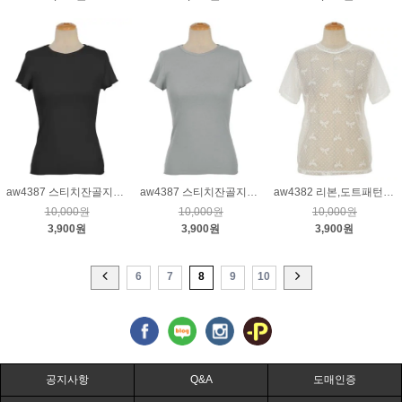
aw4387 스티치잔골지티_블랙
aw4387 스티치잔골지티_그레이
aw4382 리본,도트패턴시스루티_크림
10,000원
10,000원
10,000원
3,900원
3,900원
3,900원
6
7
8
9
10
공지사항
Q&A
도매인증