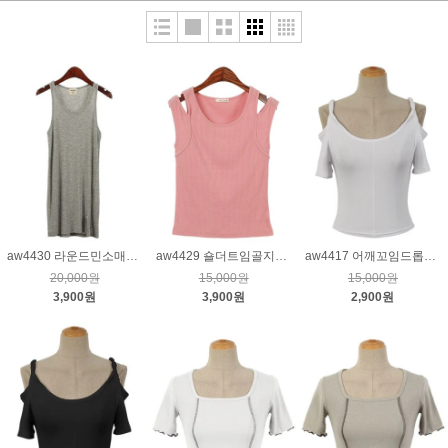
aw4430 라운드민소매롱티_그레이
aw4429 숄더트임골지나시티_핑크
aw4417 어깨꼬임드롭슬리브티_크림
20,000원
15,000원
15,000원
3,900원
3,900원
2,900원