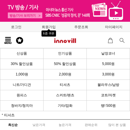
로그인
회원가입
주문조회
마이페이지
6종 쿠폰
신상품
인기상품
낱장코너
30% 할인상품
50% 할인상품
5,000원
1,000원
2,000원
3,000원
니트/가디건
티셔츠
블라우스/남방
원피스
스커트/팬츠
코트/자켓
청바지/청치마
기타/잡화
땡! 500원
* 티셔츠
최신순
낮은가격
높은가격
판매순위
많이 본 상품